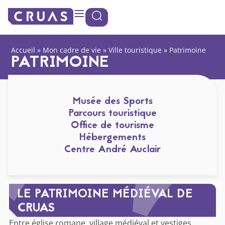
contenu
Panneau de gestion des cookies
principal
Accueil
»
Mon cadre de vie
»
Ville touristique
»
Patrimoine
PATRIMOINE
Musée des Sports
Parcours touristique
Office de tourisme
Hébergements
Centre André Auclair
LE PATRIMOINE MÉDIÉVAL DE
CRUAS
Entre église romane, village médiéval et vestiges