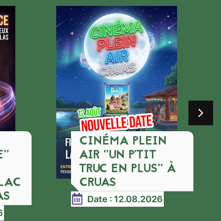
CINÉMA PLEIN
E"
AIR "UN P'TIT
TRUC EN PLUS" À
 LAC
CRUAS
AS
Date : 12.08.2026
6