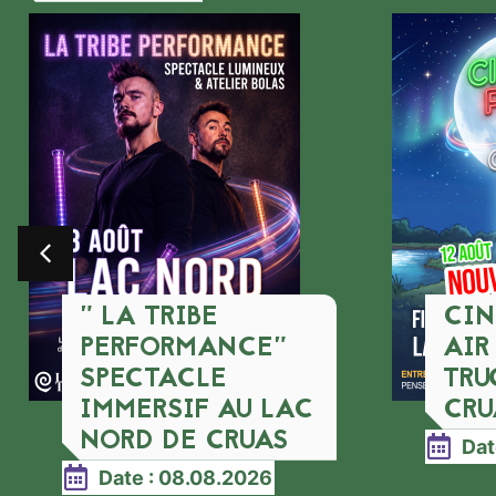
" LA TRIBE
CIN
PERFORMANCE"
AIR
SPECTACLE
TRU
IMMERSIF AU LAC
CRU
NORD DE CRUAS
Dat
Date : 08.08.2026