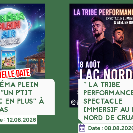
ÉMA PLEIN
" LA TRIBE
 "UN P'TIT
PERFORMANC
C EN PLUS" À
SPECTACLE
AS
IMMERSIF AU
NORD DE CRU
e : 12.08.2026
Date : 08.08.202