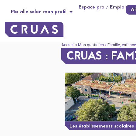
contenu
Panneau de gestion des cookies
Espace pro / Emploi
principal
A
Ma ville selon mon profil
Accueil
»
Mon quotidien
»
Famille, enfance
CRUAS : FAM
Les établissements scolaires