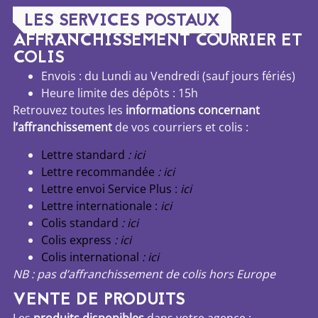
LES SERVICES POSTAUX
AFFRANCHISSEMENT COURRIER ET
COLIS
Envois : du Lundi au Vendredi (sauf jours fériés)
Heure limite des dépôts : 15h
Retrouvez toutes les
informations concernant
l’affranchissement
de vos courriers et colis :
Lettre standard
: ici
Lettre recommandée
: ici
Lettre envoi Service Plus :
ici
Lettre internationale :
ici
Colis standard
: ici
Colis express
: ici
Colis international
: ici
NB : pas d’affranchissement de colis hors Europe
VENTE DE PRODUITS