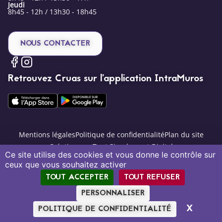
Jeudi
8h45 - 12h / 13h30 - 18h45
NOUS CONTACTER
Retrouvez Cruas sur l’application IntraMuros
Mentions légales
Politique de confidentialité
Plan du site
Création par Tout Simplement Digital
Ce site utilise des cookies et vous donne le contrôle sur
ceux que vous souhaitez activer
TOUT ACCEPTER
TOUT REFUSER
PERSONNALISER
X
MASQU
POLITIQUE DE CONFIDENTIALITÉ