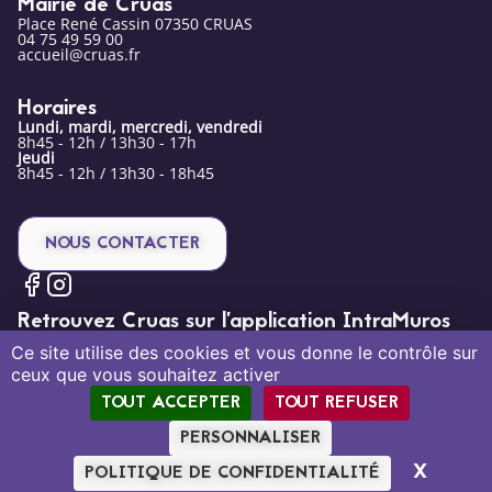
Mairie de Cruas
Place René Cassin 07350 CRUAS
04 75 49 59 00
accueil@cruas.fr
Horaires
Lundi, mardi, mercredi, vendredi
8h45 - 12h / 13h30 - 17h
Jeudi
8h45 - 12h / 13h30 - 18h45
NOUS CONTACTER
Retrouvez Cruas sur l’application IntraMuros
Ce site utilise des cookies et vous donne le contrôle sur
ceux que vous souhaitez activer
TOUT ACCEPTER
TOUT REFUSER
PERSONNALISER
Mentions légales
Politique de confidentialité
Plan du site
X
MASQU
POLITIQUE DE CONFIDENTIALITÉ
Création par Tout Simplement Digital