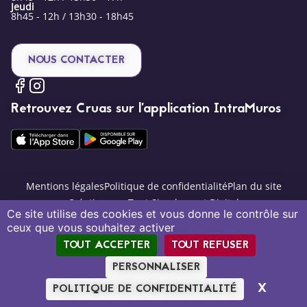
Jeudi
8h45 - 12h / 13h30 - 18h45
NOUS CONTACTER
Retrouvez Cruas sur l’application IntraMuros
Mentions légales
Politique de confidentialité
Plan du site
Création par Tout Simplement Digital
Ce site utilise des cookies et vous donne le contrôle sur
ceux que vous souhaitez activer
TOUT ACCEPTER
TOUT REFUSER
PERSONNALISER
X
MASQU
POLITIQUE DE CONFIDENTIALITÉ