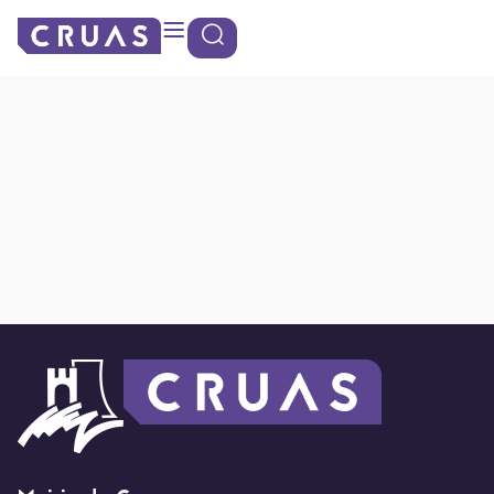
contenu
Panneau de gestion des cookies
principal
Parking Place
Mandela (6
places)