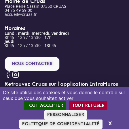
Mairie de Cruas
Place René Cassin 07350 CRUAS
04 75 49 59 00
accueil@cruas.fr
Horaires
Lundi, mardi, mercredi, vendredi
8h45 - 12h / 13h30 - 17h
Jeudi
8h45 - 12h / 13h30 - 18h45
NOUS CONTACTER
Retrouvez Cruas sur l’application IntraMuros
Ce site utilise des cookies et vous donne le contrôle sur
ceux que vous souhaitez activer
TOUT ACCEPTER
TOUT REFUSER
PERSONNALISER
Mentions légales
Politique de confidentialité
Plan du site
X
MASQU
POLITIQUE DE CONFIDENTIALITÉ
Création par Tout Simplement Digital