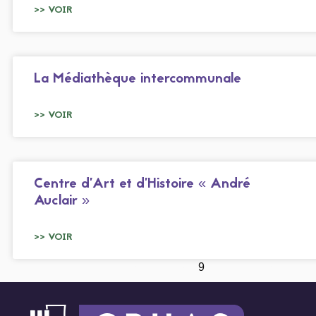
>> VOIR
La Médiathèque intercommunale
>> VOIR
Centre d’Art et d’Histoire « André
Auclair »
>> VOIR
1
2
3
4
5
6
7
8
9
10
11
12