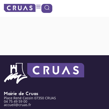
contenu
Panneau de gestion des cookies
principal
Opticienne Vue
d’Ici Cruas
Mairie de Cruas
Place René Cassin 07350 CRUAS
04 75 49 59 00
accueil@cruas.fr