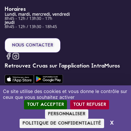
Horaires
Lundi, mardi, mercredi, vendredi
8h45 - 12h / 13h30 - 17h
Jeudi
8h45 - 12h / 13h30 - 18h45
NOUS CONTACTER
Retrouvez Cruas sur l’application IntraMuros
Ce site utilise des cookies et vous donne le contrôle sur
ceux que vous souhaitez activer
Mentions légales
Politique de confidentialité
Plan du site
TOUT ACCEPTER
TOUT REFUSER
Création par Tout Simplement Digital
PERSONNALISER
X
MASQU
POLITIQUE DE CONFIDENTIALITÉ