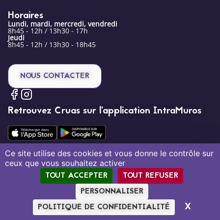
Horaires
Lundi, mardi, mercredi, vendredi
8h45 - 12h / 13h30 - 17h
Jeudi
8h45 - 12h / 13h30 - 18h45
NOUS CONTACTER
Retrouvez Cruas sur l’application IntraMuros
Ce site utilise des cookies et vous donne le contrôle sur
ceux que vous souhaitez activer
Mentions légales
Politique de confidentialité
Plan du site
TOUT ACCEPTER
TOUT REFUSER
Création par Tout Simplement Digital
PERSONNALISER
X
MASQU
POLITIQUE DE CONFIDENTIALITÉ