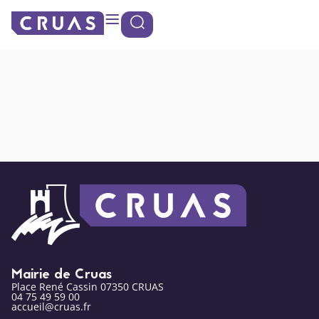
contenu
Panneau de gestion des cookies
principal
Marché
Hebdomadaire
Mairie de Cruas
Place René Cassin 07350 CRUAS
04 75 49 59 00
accueil@cruas.fr