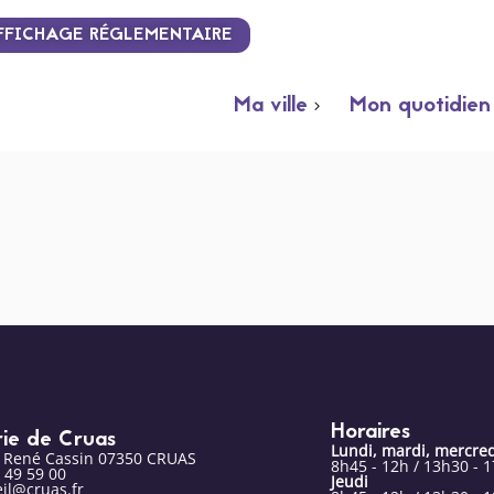
FFICHAGE RÉGLEMENTAIRE
Ma ville
Mon quotidien
sacs pour chiens : 
Horaires
rie de Cruas
Lundi, mardi, mercred
e René Cassin 07350 CRUAS
8h45 - 12h / 13h30 - 
 49 59 00
Jeudi
il@cruas.fr