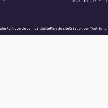
8h45 - 12h / 13h30 - 
ales
Politique de confidentialité
Plan du site
Création par Tout Simpl