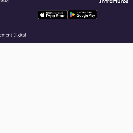
IntraMuros
18h45
ement Digital