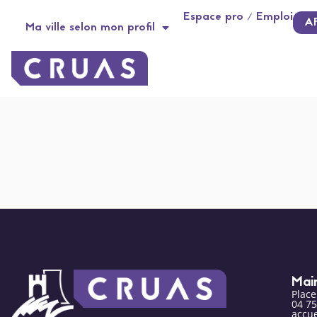
contenu
Panneau de gestion des cookies
Espace pro / Emploi
principal
A
Ma ville selon mon profil
Distributeurs 
Médiathèque
Mai
Plac
04 75
accue