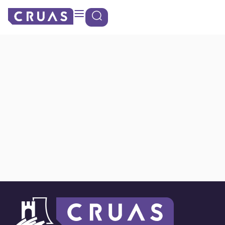
contenu
Panneau de gestion des cookies
principal
Distributeurs
sacs pour chiens
: Place
Clémenceau