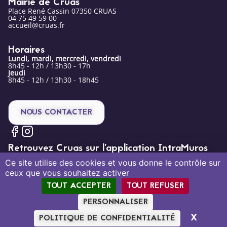
Mairie de Cruas
Place René Cassin 07350 CRUAS
04 75 49 59 00
accueil@cruas.fr
Horaires
Lundi, mardi, mercredi, vendredi
8h45 - 12h / 13h30 - 17h
Jeudi
8h45 - 12h / 13h30 - 18h45
NOUS CONTACTER
Retrouvez Cruas sur l’application IntraMuros
Ce site utilise des cookies et vous donne le contrôle sur
ceux que vous souhaitez activer
TOUT ACCEPTER
TOUT REFUSER
PERSONNALISER
Mentions légales
Politique de confidentialité
Plan du site
X
MASQU
POLITIQUE DE CONFIDENTIALITÉ
Création par Tout Simplement Digital