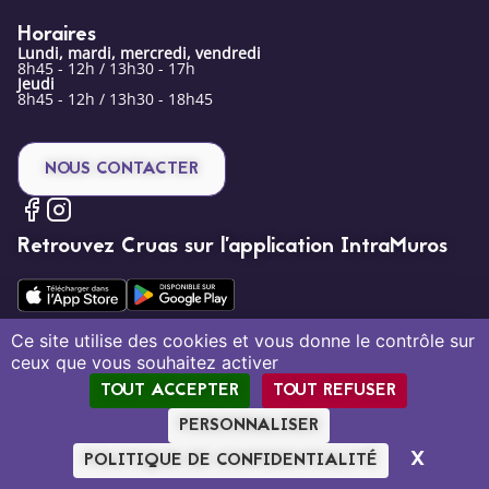
Horaires
Lundi, mardi, mercredi, vendredi
8h45 - 12h / 13h30 - 17h
Jeudi
8h45 - 12h / 13h30 - 18h45
NOUS CONTACTER
Retrouvez Cruas sur l’application IntraMuros
Ce site utilise des cookies et vous donne le contrôle sur
ceux que vous souhaitez activer
Mentions légales
Politique de confidentialité
Plan du site
TOUT ACCEPTER
TOUT REFUSER
Création par Tout Simplement Digital
PERSONNALISER
X
MASQU
POLITIQUE DE CONFIDENTIALITÉ