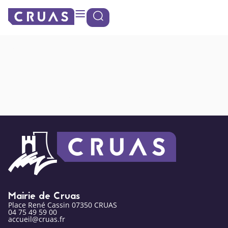
contenu
Panneau de gestion des cookies
principal
Containers tri :
Boulodrome
Mairie de Cruas
Place René Cassin 07350 CRUAS
04 75 49 59 00
accueil@cruas.fr