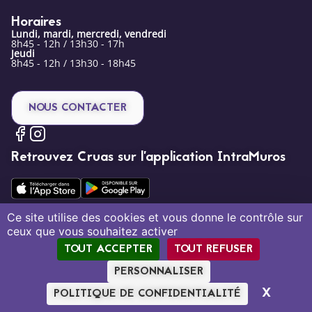
Horaires
Lundi, mardi, mercredi, vendredi
8h45 - 12h / 13h30 - 17h
Jeudi
8h45 - 12h / 13h30 - 18h45
NOUS CONTACTER
Retrouvez Cruas sur l’application IntraMuros
Ce site utilise des cookies et vous donne le contrôle sur
ceux que vous souhaitez activer
Mentions légales
Politique de confidentialité
Plan du site
TOUT ACCEPTER
TOUT REFUSER
Création par Tout Simplement Digital
PERSONNALISER
X
MASQU
POLITIQUE DE CONFIDENTIALITÉ