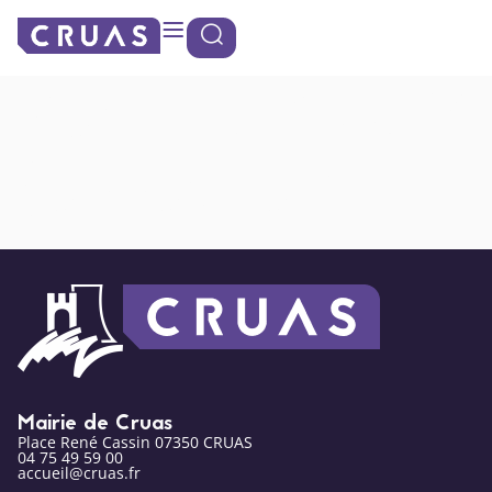
contenu
Panneau de gestion des cookies
principal
Yohan BISIAUX
(opposition)
Mairie de Cruas
Place René Cassin 07350 CRUAS
04 75 49 59 00
accueil@cruas.fr