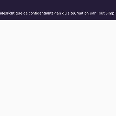
ales
Politique de confidentialité
Plan du site
Création par Tout Simpl