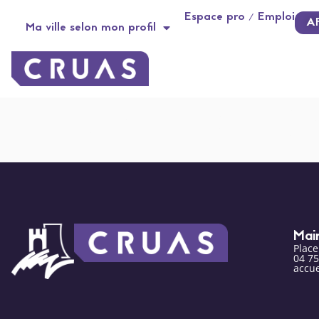
contenu
Panneau de gestion des cookies
Espace pro / Emploi
principal
A
Ma ville selon mon profil
Johan BORD (c
Mai
Plac
04 75
accue