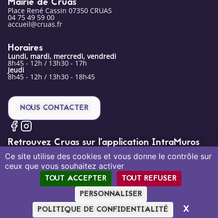
Mairie de Cruas
Place René Cassin 07350 CRUAS
04 75 49 59 00
accueil@cruas.fr
Horaires
Lundi, mardi, mercredi, vendredi
8h45 - 12h / 13h30 - 17h
Jeudi
8h45 - 12h / 13h30 - 18h45
NOUS CONTACTER
Retrouvez Cruas sur l’application IntraMuros
Ce site utilise des cookies et vous donne le contrôle sur
ceux que vous souhaitez activer
TOUT ACCEPTER
TOUT REFUSER
PERSONNALISER
Mentions légales
Politique de confidentialité
Plan du site
X
MASQU
POLITIQUE DE CONFIDENTIALITÉ
Création par Tout Simplement Digital