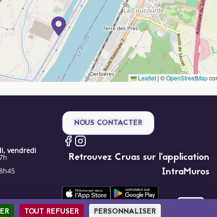
Leaflet
|
©
OpenStreetMap
con
NOUS CONTACTER
i, vendredi
Retrouvez Cruas sur l’application
17h
IntraMuros
18h45
ER
TOUT REFUSER
PERSONNALISER