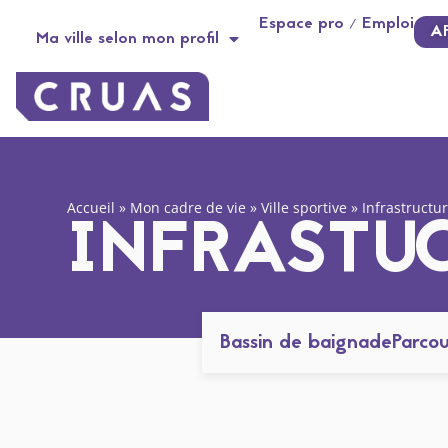
contenu
Panneau de gestion des cookies
Espace pro / Emploi
principal
A
Ma ville selon mon profil
Accueil
»
Mon cadre de vie
»
Ville sportive
»
Infrastructu
INFRASTU
Bassin de baignade
Parcou