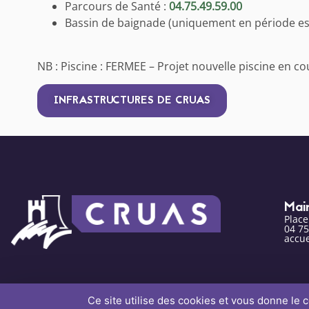
Parcours de Santé :
04.75.49.59.00
Bassin de baignade (uniquement en période est
NB : Piscine : FERMEE – Projet nouvelle piscine en co
INFRASTRUCTURES DE CRUAS
Mai
Plac
04 75
accue
Ce site utilise des cookies et vous donne le 