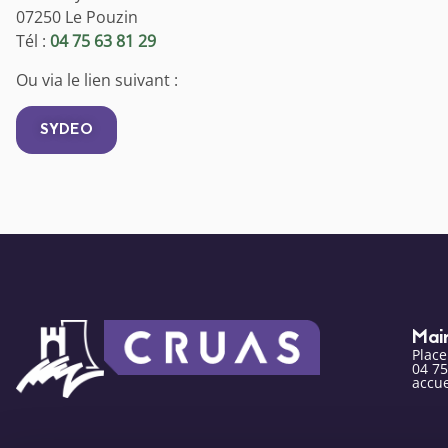
07250 Le Pouzin
Tél :
04 75 63 81 29
Ou via le lien suivant :
SYDEO
Mai
Plac
04 75
accue