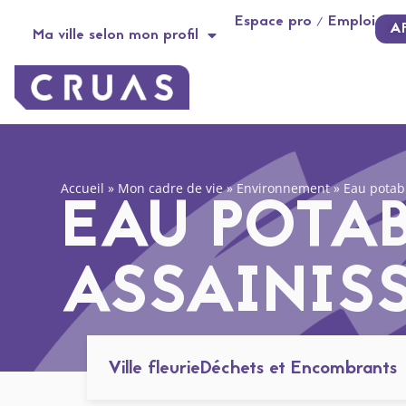
contenu
Panneau de gestion des cookies
Espace pro / Emploi
principal
A
Ma ville selon mon profil
Accueil
»
Mon cadre de vie
»
Environnement
»
Eau potab
EAU POTAB
ASSAINIS
Ville fleurie
Déchets et Encombrants