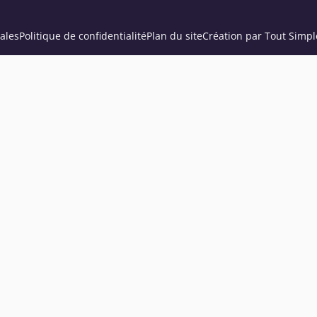
ales
Politique de confidentialité
Plan du site
Création par Tout Simpl