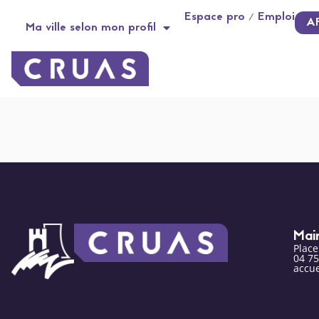
contenu
Panneau de gestion des cookies
Espace pro / Emploi
principal
A
Ma ville selon mon profil
Mini MAG N°2
Mai
Plac
04 75
accue