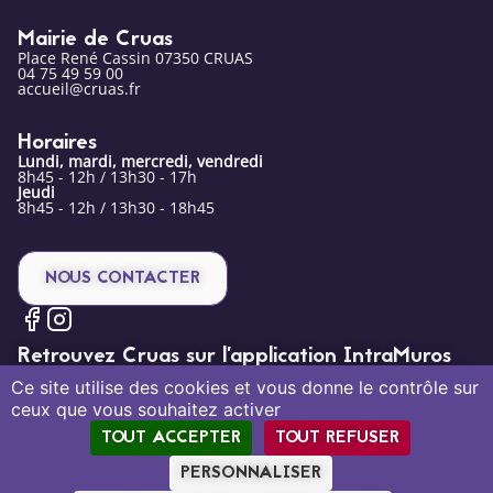
Mairie de Cruas
Place René Cassin 07350 CRUAS
04 75 49 59 00
accueil@cruas.fr
Horaires
Lundi, mardi, mercredi, vendredi
8h45 - 12h / 13h30 - 17h
Jeudi
8h45 - 12h / 13h30 - 18h45
NOUS CONTACTER
Retrouvez Cruas sur l’application IntraMuros
Ce site utilise des cookies et vous donne le contrôle sur
ceux que vous souhaitez activer
TOUT ACCEPTER
TOUT REFUSER
PERSONNALISER
Mentions légales
Politique de confidentialité
Plan du site