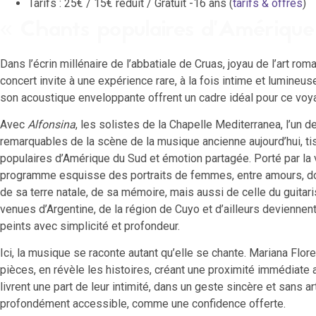
Tarifs : 25€ / 15€ réduit / Gratuit -16 ans (
tarifs & offres
)
« Chants populaires d’Amérique 
Dans l’écrin millénaire de l’abbatiale de Cruas, joyau de l’art ro
concert invite à une expérience rare, à la fois intime et lumineuse
son acoustique enveloppante offrent un cadre idéal pour ce voy
Avec
Alfonsina
, les solistes de la Chapelle Mediterranea, l’un
remarquables de la scène de la musique ancienne aujourd’hui, tiss
populaires d’Amérique du Sud et émotion partagée. Porté par la 
programme esquisse des portraits de femmes, entre amours, do
de sa terre natale, de sa mémoire, mais aussi de celle du guitar
venues d’Argentine, de la région de Cuyo et d’ailleurs deviennen
peints avec simplicité et profondeur.
Ici, la musique se raconte autant qu’elle se chante. Mariana Flor
pièces, en révèle les histoires, créant une proximité immédiate a
livrent une part de leur intimité, dans un geste sincère et sans ar
profondément accessible, comme une confidence offerte.