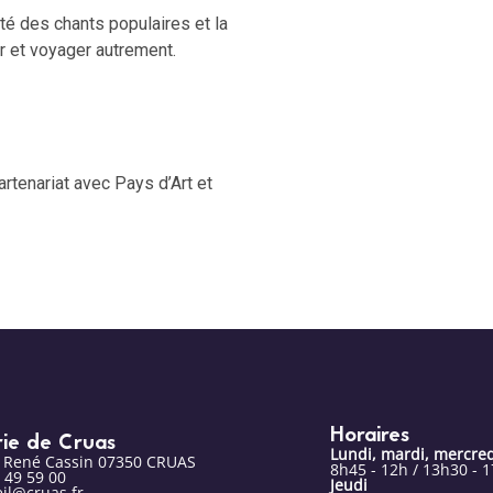
té des chants populaires et la
ir et voyager autrement.
rtenariat avec Pays d’Art et
Horaires
rie de Cruas
Lundi, mardi, mercred
e René Cassin 07350 CRUAS
8h45 - 12h / 13h30 - 
 49 59 00
Jeudi
il@cruas.fr