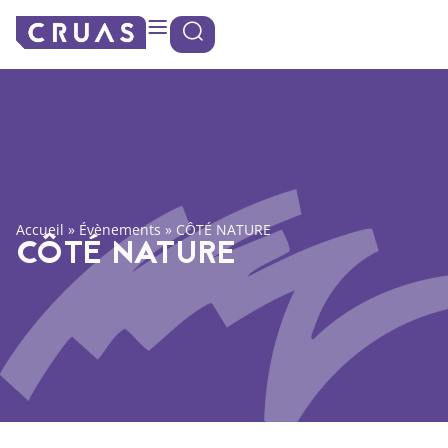
Panneau de gestion des cookies
Accueil
»
Évènements
»
CÔTÉ NATURE
CÔTÉ NATURE