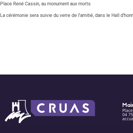
Place René Cassin,
au monument aux morts.
La cérémonie sera s
uivie du verre de l’amitié,
dans le Hall d’hon
Mai
Plac
04 75
accue