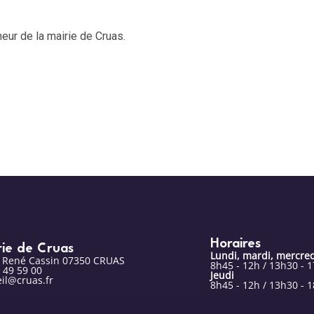
neur de la mairie de Cruas.
Horaires
rie de Cruas
Lundi, mardi, mercred
e René Cassin 07350 CRUAS
8h45 - 12h / 13h30 - 
 49 59 00
Jeudi
il@cruas.fr
8h45 - 12h / 13h30 - 