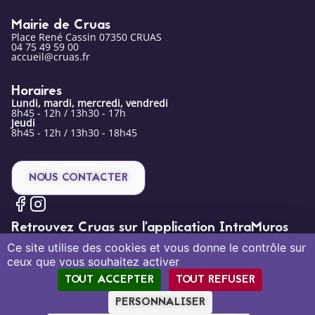
Mairie de Cruas
Place René Cassin 07350 CRUAS
04 75 49 59 00
accueil@cruas.fr
Horaires
Lundi, mardi, mercredi, vendredi
8h45 - 12h / 13h30 - 17h
Jeudi
8h45 - 12h / 13h30 - 18h45
NOUS CONTACTER
Retrouvez Cruas sur l’application IntraMuros
Ce site utilise des cookies et vous donne le contrôle sur
ceux que vous souhaitez activer
TOUT ACCEPTER
TOUT REFUSER
PERSONNALISER
Mentions légales
Politique de confidentialité
Plan du site