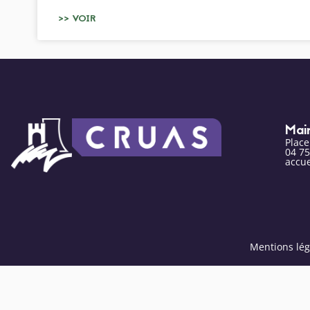
>> VOIR
Mai
Plac
04 75
accue
Mentions lég