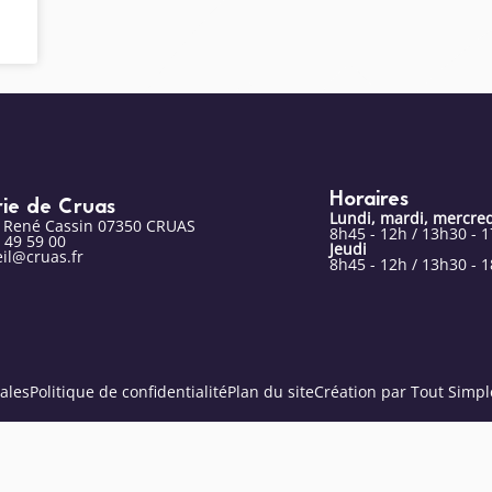
Horaires
rie de Cruas
Lundi, mardi, mercred
e René Cassin 07350 CRUAS
8h45 - 12h / 13h30 - 
 49 59 00
Jeudi
il@cruas.fr
8h45 - 12h / 13h30 - 
ales
Politique de confidentialité
Plan du site
Création par Tout Simpl