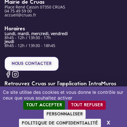
Mairie de Cruas
Place René Cassin 07350 CRUAS
04 75 49 59 00
accueil@cruas.fr
Horaires
Lundi, mardi, mercredi, vendredi
8h45 - 12h / 13h30 - 17h
Jeudi
8h45 - 12h / 13h30 - 18h45
NOUS CONTACTER
Retrouvez Cruas sur l’application IntraMuros
Ce site utilise des cookies et vous donne le contrôle sur
ceux que vous souhaitez activer
TOUT ACCEPTER
TOUT REFUSER
PERSONNALISER
Mentions légales
Politique de confidentialité
Plan du site
X
MASQU
POLITIQUE DE CONFIDENTIALITÉ
Création par Tout Simplement Digital